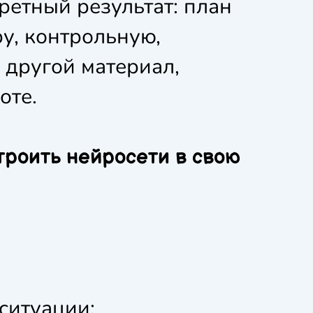
ретный результат: план
ру, контрольную,
 другой материал,
оте.
троить нейросети в свою
ситуации;