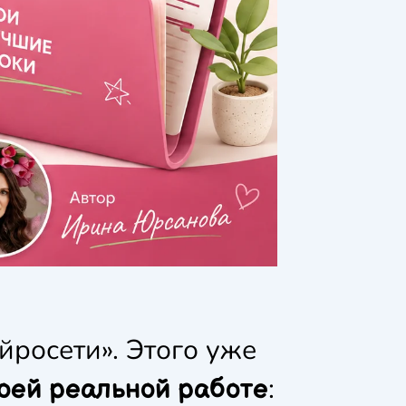
йросети». Этого уже
:
воей реальной работе