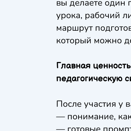
вы делаете один 
урока, рабочий л
маршрут подготов
который можно до
Главная ценность
педагогическую с
После участия у в
— понимание, как
— готовые промпт