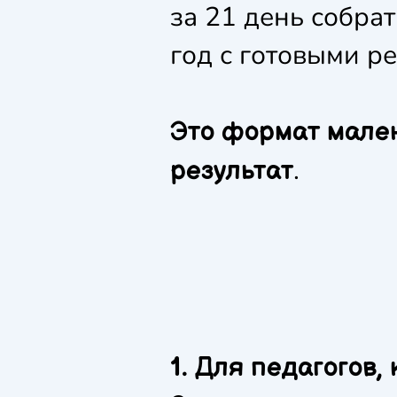
за 21 день собра
год с готовыми р
Это формат мале
.
результат
1. Для педагогов