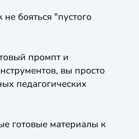
к не бояться "пустого
отовый промпт и
инструментов, вы просто
ных педагогических
ые готовые материалы к