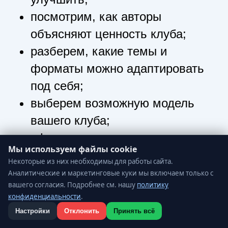
посмотрим, как авторы
объясняют ценность клуба;
разберем, какие темы и
форматы можно адаптировать
под себя;
выберем возможную модель
вашего клуба;
сформулируем первую идею:
Мы используем файлы cookie
для кого клуб, о чем он и какую
Некоторые из них необходимы для работы сайта.
задачу решает.
Аналитические и маркетинговые куки мы включаем только с
вашего согласия. Подробнее см. нашу
политику
конфиденциальности
.
Настройки
Отклонить
Принять всё
Файлы cookie
Блок мышления