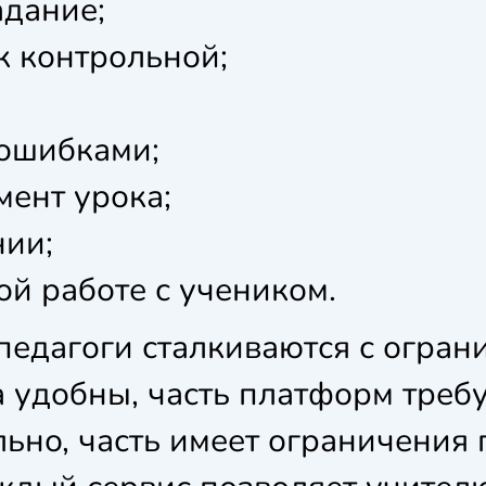
адание;
к контрольной;
 ошибками;
мент урока;
нии;
й работе с учеником.
педагоги сталкиваются с огран
а удобны, часть платформ требу
ьно, часть имеет ограничения 