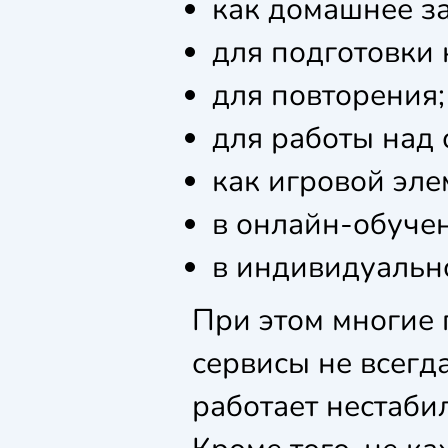
как домашнее з
для подготовки 
для повторения;
для работы над
как игровой эле
в онлайн-обуче
в индивидуально
При этом многие 
сервисы не всегд
работает нестабил